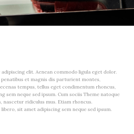
adipiscing elit. Aenean commodo ligula eget dolor.
penatibus et magnis dis parturient montes,
aecenas tempus, tellus eget condimentum rhoncus,
cing sem neque sed ipsum. Cum sociis Theme natoque
, nascetur ridiculus mus. Etiam rhoncus.
bero, sit amet adipiscing sem neque sed ipsum.