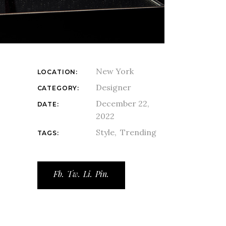
New York
LOCATION:
Designer
CATEGORY:
December 22,
DATE:
2022
Style
Trending
TAGS:
Fb.
Tw.
Li.
Pin.