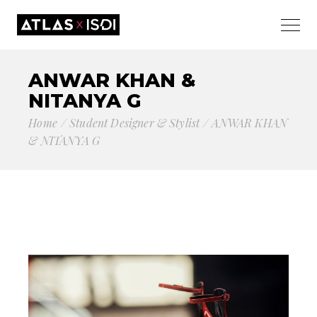
ANWAR KHAN &
NITANYA G
Home
Student Designer & Stylist
ANWAR KHAN
& NITANYA G