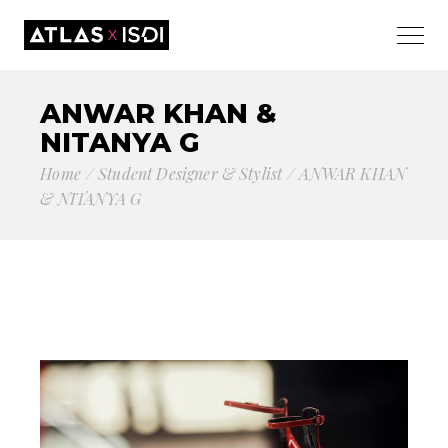
ANWAR KHAN &
NITANYA G
Home
Student Designer & Stylist
ANWAR KHAN
& NITANYA G