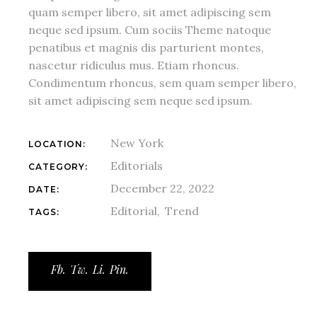
quam semper libero, sit amet adipiscing sem
neque sed ipsum. Cum sociis Theme natoque
penatibus et magnis dis parturient montes,
nascetur ridiculus mus. Etiam rhoncus.
Condimentum rhoncus, sem quam semper libero,
sit amet adipiscing sem neque sed ipsum.
New York
LOCATION:
Editorials
CATEGORY:
December 22, 2022
DATE:
Editorial
Trend
TAGS:
Fb.
Tw.
Li.
Pin.