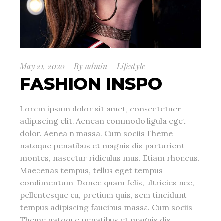
May 21, 2020
By
admin
Lifestyle
FASHION INSPO
Lorem ipsum dolor sit amet, consectetuer
adipiscing elit. Aenean commodo ligula eget
dolor. Aenea n massa. Cum sociis Theme
natoque penatibus et magnis dis parturient
montes, nascetur ridiculus mus. Etiam rhoncus.
Maecenas tempus, tellus eget tempus
condimentum. Donec quam felis, ultricies nec,
pellentesque eu, pretium quis, sem tincidunt
tempus adipiscing faucibus massa. Cum sociis
Theme natoque penatibus et magnis dis