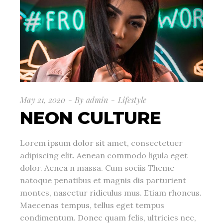
May 21, 2020
By
admin
Lifestyle
NEON CULTURE
Lorem ipsum dolor sit amet, consectetuer
adipiscing elit. Aenean commodo ligula eget
dolor. Aenea n massa. Cum sociis Theme
natoque penatibus et magnis dis parturient
montes, nascetur ridiculus mus. Etiam rhoncus.
Maecenas tempus, tellus eget tempus
condimentum. Donec quam felis, ultricies nec,