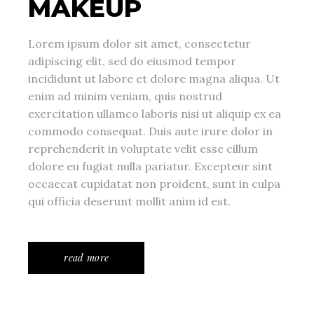
MAKEUP
Lorem ipsum dolor sit amet, consectetur
adipiscing elit, sed do eiusmod tempor
incididunt ut labore et dolore magna aliqua. Ut
enim ad minim veniam, quis nostrud
exercitation ullamco laboris nisi ut aliquip ex ea
commodo consequat. Duis aute irure dolor in
reprehenderit in voluptate velit esse cillum
dolore eu fugiat nulla pariatur. Excepteur sint
occaecat cupidatat non proident, sunt in culpa
qui officia deserunt mollit anim id est.
read more