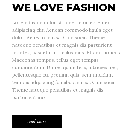
WE LOVE FASHION
Lorem ipsum dolor sit amet, consectetuer
adipiscing elit. Aenean commodo ligula eget
dolor. Aenea n massa. Cum sociis Theme
natoque penatibus et magnis dis parturient
montes, nascetur ridiculus mus. Etiam rhoncus.
Maecenas tempus, tellus eget tempus
condimentum. Donec quam felis, ultricies nec,
pellentesque eu, pretium quis, sem tincidunt
tempus adipiscing faucibus massa. Cum sociis
Theme natoque penatibus et magnis dis
parturient mo
read more