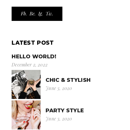
Fb.
Be.
Ig.
Tw.
LATEST POST
HELLO WORLD!
December 2, 2022
CHIC & STYLISH
June 3, 2020
PARTY STYLE
June 3, 2020