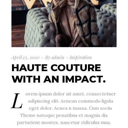
April 23, 2020
By
admin
Inspiration
HAUTE COUTURE
WITH AN IMPACT.
L
orem ipsum dolor sit amet, consectetuer
adipiscing elit. Aenean commodo ligula
eget dolor. Aenea n massa. Cum sociis
Theme natoque penatibus et magnis dis
parturient montes, nascetur ridiculus mus.