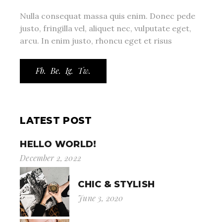
Nulla consequat massa quis enim. Donec pede
justo, fringilla vel, aliquet nec, vulputate eget,
arcu. In enim justo, rhoncu eget et risus
Fb.
Be.
Ig.
Tw.
LATEST POST
HELLO WORLD!
December 2, 2022
CHIC & STYLISH
June 3, 2020